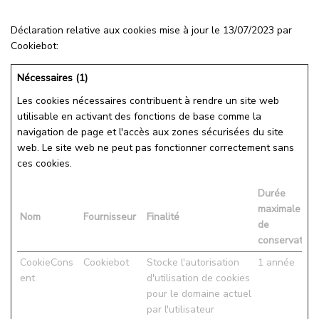
Déclaration relative aux cookies mise à jour le 13/07/2023 par
Cookiebot
:
Nécessaires (1)
Les cookies nécessaires contribuent à rendre un site web
utilisable en activant des fonctions de base comme la
navigation de page et l'accès aux zones sécurisées du site
web. Le site web ne peut pas fonctionner correctement sans
ces cookies.
Durée
maximale
Nom
Fournisseur
Finalité
de
conservation
CookieCons
Cookiebot
Stocke l'autorisation
1 année
ent
d'utilisation de cookies
pour le domaine actuel
par l'utilisateur